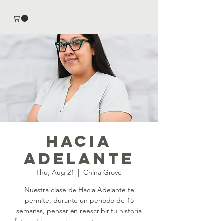
Hacia
Adelante
Thu, Aug 21
  |  
China Grove
Nuestra clase de Hacia Adelante te
permite, durante un período de 15
semanas, pensar en reescribir tu historia
futura. El grupo lo conecta con recursos y