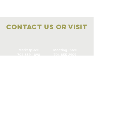
Contact Us OR VISIT
Marketplace
Meeting Place
704-859-1898
704-855-2909
Marketplace
Meeting Place
308 S Main Street
306
S Main Street
China Grove NC
China Grove NC
SUBSCRIBE