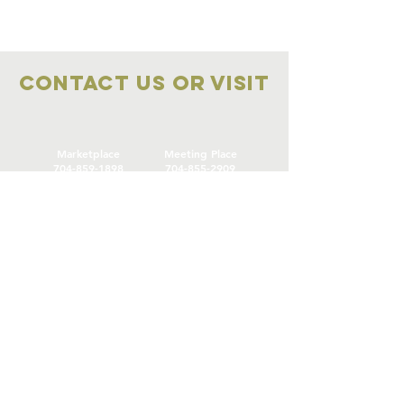
Contact Us OR VISIT
Marketplace
Meeting Place
704-859-1898
704-855-2909
Marketplace
Meeting Place
308 S Main Street
306
S Main Street
China Grove NC
China Grove NC
SUBSCRIBE