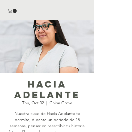
Hacia
Adelante
Thu, Oct 02
  |  
China Grove
Nuestra clase de Hacia Adelante te
permite, durante un período de 15
semanas, pensar en reescribir tu historia
futura. El grupo lo conecta con recursos y